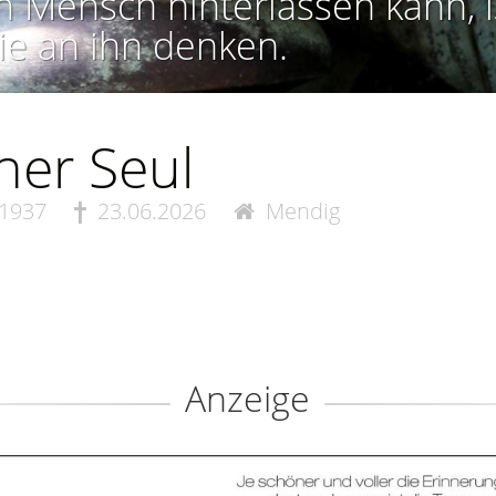
n Mensch hinterlassen kann, i
ie an ihn denken.
ner Seul
.1937
23.06.2026
Mendig
Anzeige