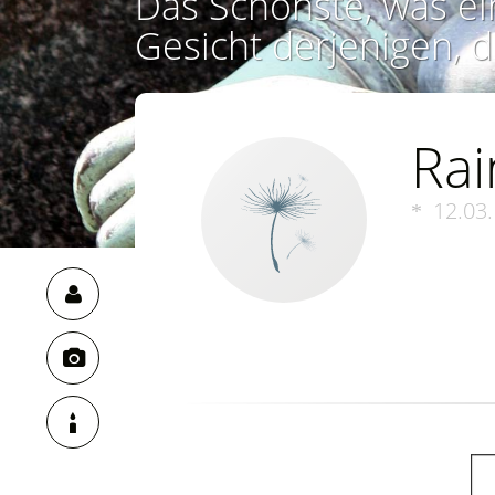
Das Schönste, was ei
Gesicht derjenigen, d
Rai
12.03