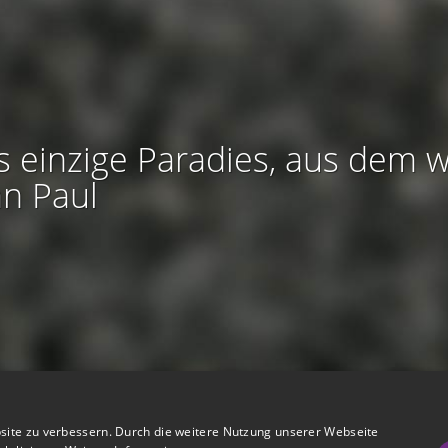
s einzige Paradies, aus dem w
an Paul
htliches:
Impressum
-
Nutzungsbedingungen
-
Datenschutz
-
AGB
site zu verbessern. Durch die weitere Nutzung unserer Webseite
I
I
refreiheit
-
Barriere melden
-
Accessibility-Modus aktivieren
-
Kontrast