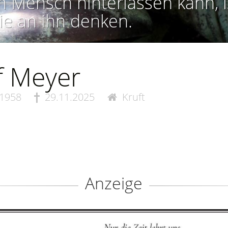
n Mensch hinterlassen kann, i
ie an ihn denken.
f Meyer
.1958
29.11.2025
Kruft
Anzeige