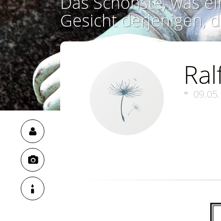
Das Schönste, was ei
Gesicht derjenigen, d
Ral
09.05