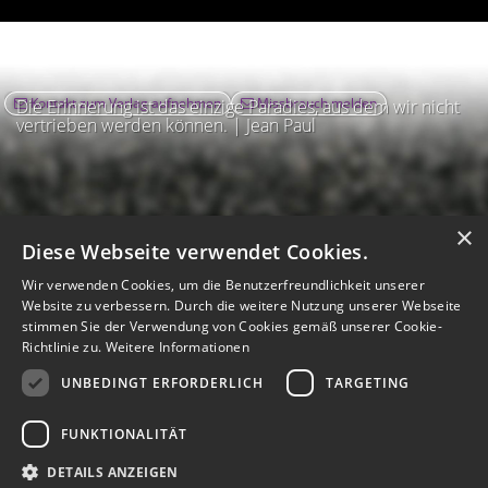
Kontakt zum Verlag aufnehmen
Missbrauch melden
Die Erinnerung ist das einzige Paradies, aus dem wir nicht
vertrieben werden können. | Jean Paul
×
Diese Webseite verwendet Cookies.
Wir verwenden Cookies, um die Benutzerfreundlichkeit unserer
Website zu verbessern. Durch die weitere Nutzung unserer Webseite
stimmen Sie der Verwendung von Cookies gemäß unserer Cookie-
Richtlinie zu.
Weitere Informationen
UNBEDINGT ERFORDERLICH
TARGETING
Impressum
Nutzungsbedingungen
Datenschutz
AGB
I
Barrierefreiheit
Barriere melden
Accessibility-Modus aktivieren
FUNKTIONALITÄT
I
m
Kontrastmodus aktivieren
m
A
Hilfe
eigenes Gedenkportal erstellen
DETAILS ANZEIGEN
K
c