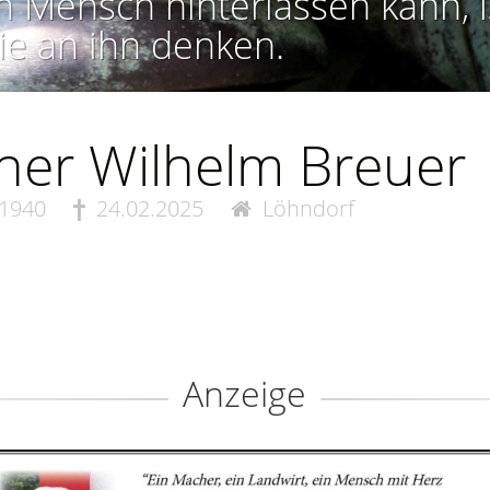
n Mensch hinterlassen kann, i
ie an ihn denken.
ner Wilhelm Breuer
.1940
24.02.2025
Löhndorf
Anzeige