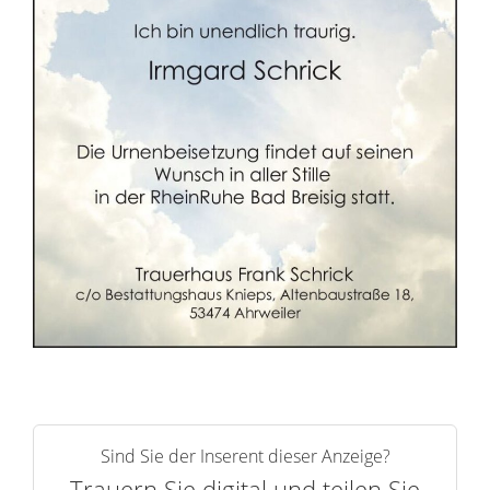
r
n
Sind Sie der Inserent dieser Anzeige?
Trauern Sie digital und teilen Sie