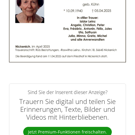
n
e
r
n
Sind Sie der Inserent dieser Anzeige?
Trauern Sie digital und teilen Sie
Erinnerungen, Texte, Bilder und
Videos mit Hinterbliebenen.
Jetzt Premium-Funktionen freischalten.