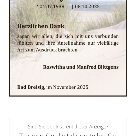
r
n
Sind Sie der Inserent dieser Anzeige?
Trauern Sie digital und teilen Sie