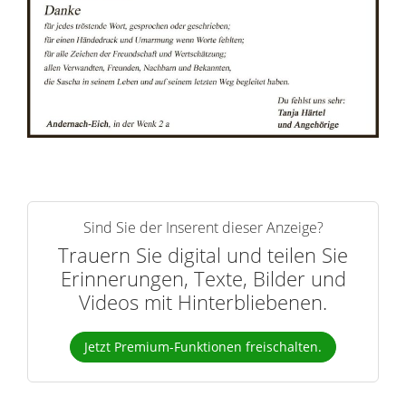
r
n
Sind Sie der Inserent dieser Anzeige?
Trauern Sie digital und teilen Sie
Erinnerungen, Texte, Bilder und
Videos mit Hinterbliebenen.
Jetzt Premium-Funktionen freischalten.