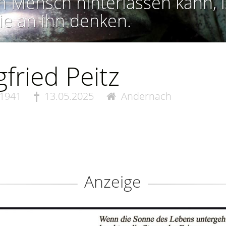
n Mensch hinterlassen kann, i
ie an ihn denken.
gfried Peitz
.1941
13.05.2025
Andernach
Anzeige