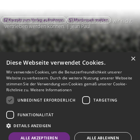
Kontakt zum Verlag aufnehmen
Missbrauch melden
Die Erinnerung ist das einzige Paradies, aus dem wir nicht
vertrieben werden können. | Jean Paul
×
Diese Webseite verwendet Cookies.
Wir verwenden Cookies, um die Benutzerfreundlichkeit unserer
Website zu verbessern. Durch die weitere Nutzung unserer Webseite
stimmen Sie der Verwendung von Cookies gemäß unserer Cookie-
Richtlinie zu.
Weitere Informationen
UNBEDINGT ERFORDERLICH
TARGETING
Impressum
Nutzungsbedingungen
Datenschutz
AGB
I
Barrierefreiheit
Barriere melden
Accessibility-Modus aktivieren
FUNKTIONALITÄT
I
m
Kontrastmodus aktivieren
m
A
Hilfe
eigenes Gedenkportal erstellen
DETAILS ANZEIGEN
K
c
o
Vertrag widerrufen
c
ALLE AKZEPTIEREN
ALLE ABLEHNEN