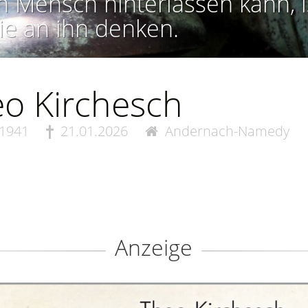
n Mensch hinterlassen kann, i
ie an ihn denken.
o Kirchesch
.1941
21.01.2026
Andernach-Namedy
Anzeige