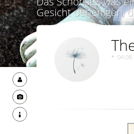
Das Schönste, was ei
Gesicht derjenigen, d
The
04.08