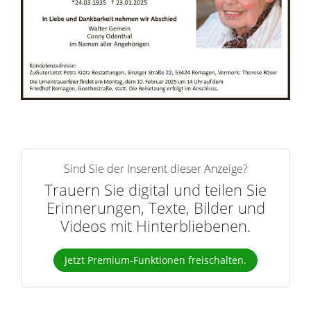
n
e
r
n
Sind Sie der Inserent dieser Anzeige?
Trauern Sie digital und teilen Sie
Erinnerungen, Texte, Bilder und
Videos mit Hinterbliebenen.
Jetzt Premium-Funktionen freischalten.