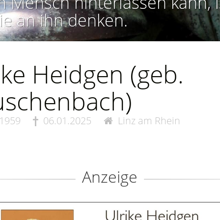
n Mensch hinterlassen kann, i
ie an ihn denken.
ike Heidgen (geb.
uschenbach)
.1959
06.01.2025
Linz am Rhein
Anzeige