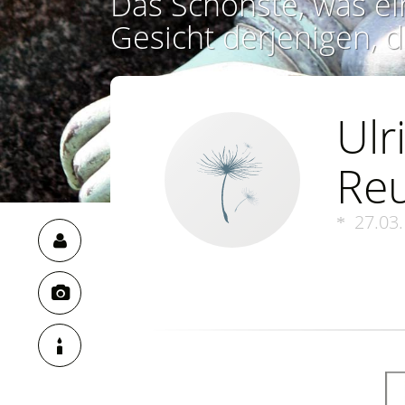
Das Schönste, was ei
Gesicht derjenigen, d
Ulr
Re
27.03