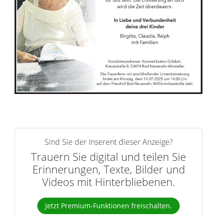
e
r
n
Sind Sie der Inserent dieser Anzeige?
Trauern Sie digital und teilen Sie
Erinnerungen, Texte, Bilder und
Videos mit Hinterbliebenen.
Jetzt Premium-Funktionen freischalten.