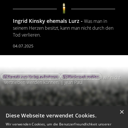
Ingrid Kinsky ehemals Lurz
Was man in
seinem Herzen besitzt, kann man nicht durch den
Tod verlieren.
04.07.2025
Kontakt zum Verlag aufnehmen
Missbrauch melden
Die Erinnerung ist das einzige Paradies, aus dem wir nicht
vertrieben werden können. | Jean Paul
×
Diese Webseite verwendet Cookies.
Wir verwenden Cookies, um die Benutzerfreundlichkeit unserer