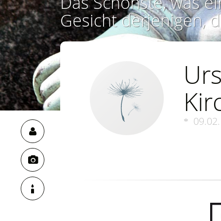
Das Schönste, was ei
Gesicht derjenigen, d
Urs
Kir
09.02