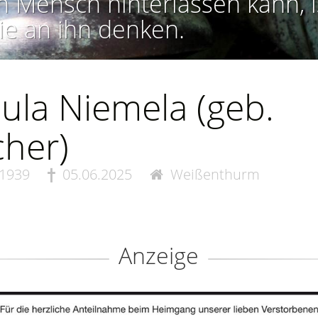
n Mensch hinterlassen kann, i
ie an ihn denken.
ula Niemela (geb.
cher)
.1939
05.06.2025
Weißenthurm
Anzeige