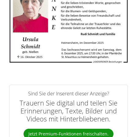
n
e
r
n
Sind Sie der Inserent dieser Anzeige?
Trauern Sie digital und teilen Sie
Erinnerungen, Texte, Bilder und
Videos mit Hinterbliebenen.
Jetzt Premium-Funktionen freischalten.