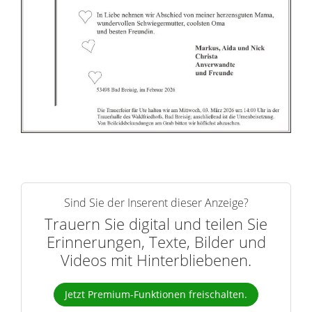
n
e
r
n
Sind Sie der Inserent dieser Anzeige?
Trauern Sie digital und teilen Sie
Erinnerungen, Texte, Bilder und
Videos mit Hinterbliebenen.
Jetzt Premium-Funktionen freischalten.