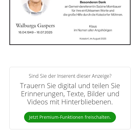
n
e
r
n
Sind Sie der Inserent dieser Anzeige?
Trauern Sie digital und teilen Sie
Erinnerungen, Texte, Bilder und
Videos mit Hinterbliebenen.
Jetzt Premium-Funktionen freischalten.