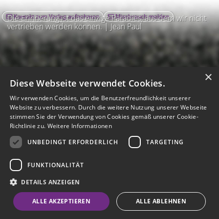
Kontakt zum Verlag aufnehmen
Missbrauch melden
Die Erinnerung ist das einzige Paradies, aus dem wir nicht
vertrieben werden können. | Jean Paul
×
Diese Webseite verwendet Cookies.
Wir verwenden Cookies, um die Benutzerfreundlichkeit unserer
Website zu verbessern. Durch die weitere Nutzung unserer Webseite
stimmen Sie der Verwendung von Cookies gemäß unserer Cookie-
Richtlinie zu.
Weitere Informationen
UNBEDINGT ERFORDERLICH
TARGETING
Impressum
Nutzungsbedingungen
Datenschutz
AGB
I
Barrierefreiheit
Barriere melden
Accessibility-Modus aktivieren
FUNKTIONALITÄT
I
m
Kontrastmodus aktivieren
m
A
Hilfe
eigenes Gedenkportal erstellen
DETAILS ANZEIGEN
K
c
o
Vertrag widerrufen
c
ALLE AKZEPTIEREN
ALLE ABLEHNEN
n
e
Gedenkportal erstellen
t
s