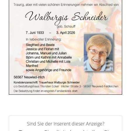
r
i
n
n
e
r
n
Sind Sie der Inserent dieser Anzeige?