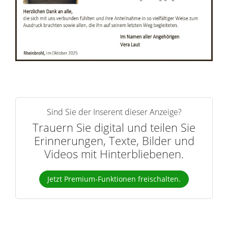
r
n
Sind Sie der Inserent dieser Anzeige?
Trauern Sie digital und teilen Sie
Erinnerungen, Texte, Bilder und
Videos mit Hinterbliebenen.
Jetzt Premium-Funktionen freischalten.