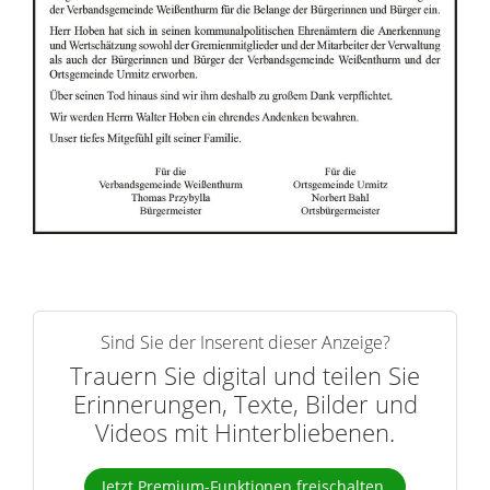
r
n
Sind Sie der Inserent dieser Anzeige?
Trauern Sie digital und teilen Sie
Erinnerungen, Texte, Bilder und
Videos mit Hinterbliebenen.
Jetzt Premium-Funktionen freischalten.