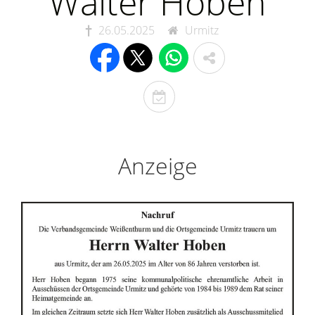
Walter Hoben
26.05.2025
Urmitz
T
o
d
e
Anzeige
s
t
a
g
e
r
i
n
n
e