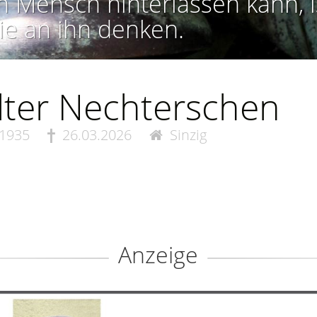
n Mensch hinterlassen kann, i
ie an ihn denken.
ter Nechterschen
.1935
26.03.2026
Sinzig
Anzeige