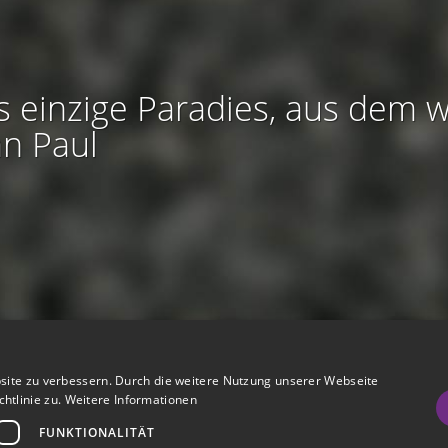
s einzige Paradies, aus dem w
an Paul
htliches:
Impressum
-
Nutzungsbedingungen
-
Datenschutz
-
AGB
site zu verbessern. Durch die weitere Nutzung unserer Webseite
I
I
refreiheit
-
Barriere melden
-
Accessibility-Modus aktivieren
-
Kontrast
htlinie zu.
Weitere Informationen
m
m
Nützliches:
Hilfe
-
eigenes Gedenkportal erstellen
FUNKTIONALITÄT
A
K