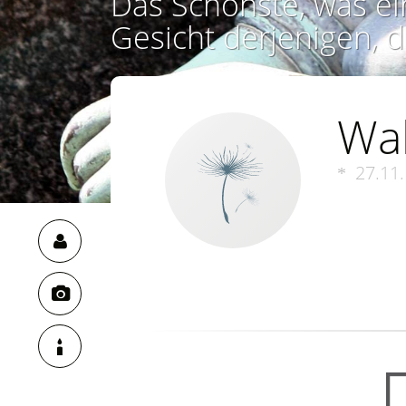
Das Schönste, was ei
Gesicht derjenigen, d
Wal
27.11