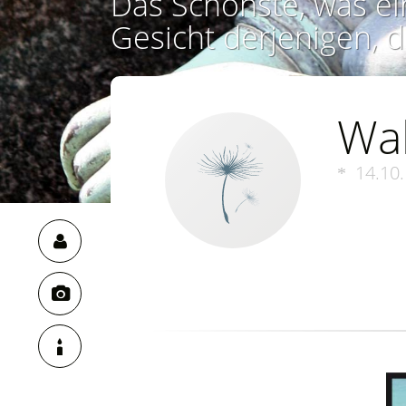
Das Schönste, was ei
Gesicht derjenigen, d
Wal
14.10