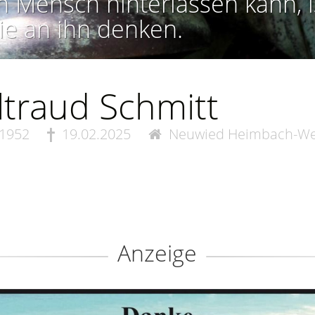
n Mensch hinterlassen kann, i
ie an ihn denken.
traud Schmitt
.1952
19.02.2025
Neuwied Heimbach-We
Anzeige