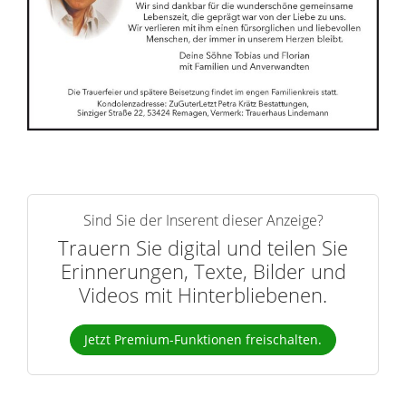
n
e
r
n
Sind Sie der Inserent dieser Anzeige?
Trauern Sie digital und teilen Sie
Erinnerungen, Texte, Bilder und
Videos mit Hinterbliebenen.
Jetzt Premium-Funktionen freischalten.