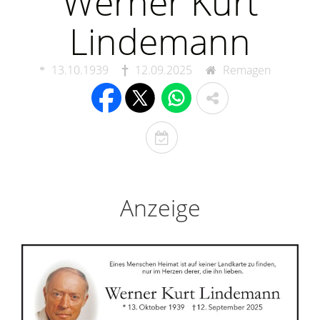
Werner Kurt
Lindemann
13.10.1939
12.09.2025
Remagen
T
o
d
e
Anzeige
s
t
a
g
e
r
i
n