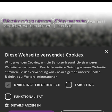
Kontakt zum Verlag aufnehmen
Missbrauch melden
Die Erinnerung ist das einzige Paradies, aus dem wir nicht
vertrieben werden können. | Jean Paul
×
Diese Webseite verwendet Cookies.
Wir verwenden Cookies, um die Benutzerfreundlichkeit unserer
Website zu verbessern. Durch die weitere Nutzung unserer Webseite
stimmen Sie der Verwendung von Cookies gemäß unserer Cookie-
Richtlinie zu.
Weitere Informationen
UNBEDINGT ERFORDERLICH
TARGETING
Impressum
Nutzungsbedingungen
Datenschutz
AGB
I
Barrierefreiheit
Barriere melden
Accessibility-Modus aktivieren
FUNKTIONALITÄT
I
m
Kontrastmodus aktivieren
m
A
Hilfe
eigenes Gedenkportal erstellen
DETAILS ANZEIGEN
K
c