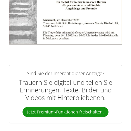
r
n
Sind Sie der Inserent dieser Anzeige?
Trauern Sie digital und teilen Sie
Erinnerungen, Texte, Bilder und
Videos mit Hinterbliebenen.
Jetzt Premium-Funktionen freischalten.