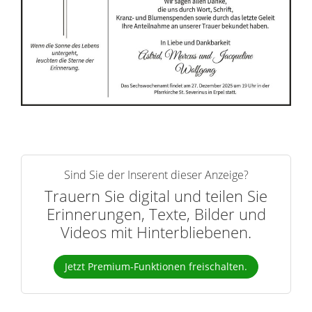
r
n
Sind Sie der Inserent dieser Anzeige?
Trauern Sie digital und teilen Sie
Erinnerungen, Texte, Bilder und
Videos mit Hinterbliebenen.
Jetzt Premium-Funktionen freischalten.