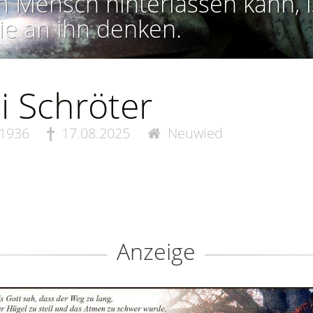
n Mensch hinterlassen kann, i
ie an ihn denken.
li Schröter
.1936
17.08.2025
Neuwied
Anzeige