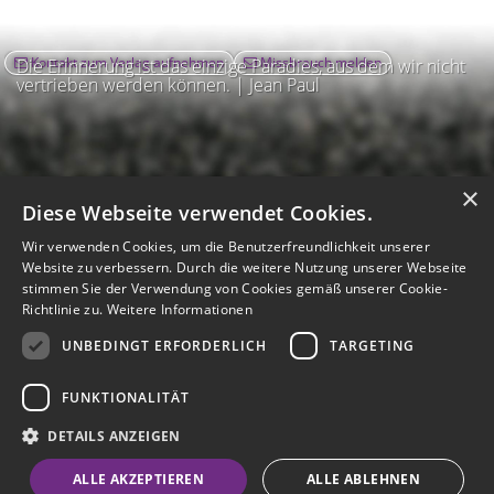
Kontakt zum Verlag aufnehmen
Missbrauch melden
Die Erinnerung ist das einzige Paradies, aus dem wir nicht
vertrieben werden können. | Jean Paul
×
Diese Webseite verwendet Cookies.
Wir verwenden Cookies, um die Benutzerfreundlichkeit unserer
Website zu verbessern. Durch die weitere Nutzung unserer Webseite
stimmen Sie der Verwendung von Cookies gemäß unserer Cookie-
Richtlinie zu.
Weitere Informationen
UNBEDINGT ERFORDERLICH
TARGETING
Impressum
Nutzungsbedingungen
Datenschutz
AGB
I
Barrierefreiheit
Barriere melden
Accessibility-Modus aktivieren
FUNKTIONALITÄT
I
m
Kontrastmodus aktivieren
m
A
Hilfe
eigenes Gedenkportal erstellen
DETAILS ANZEIGEN
K
c
o
Vertrag widerrufen
c
ALLE AKZEPTIEREN
ALLE ABLEHNEN
n
e