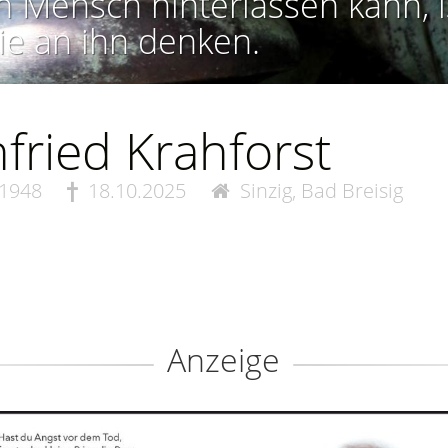
n Mensch hinterlassen kann, i
ie an ihn denken.
fried Krahforst
.1948
18.10.2025
Sinzig, Bad Breisig
Anzeige