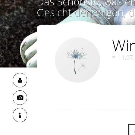
Das Schönste, was ei
Gesicht derjenigen, d
Win
11.07