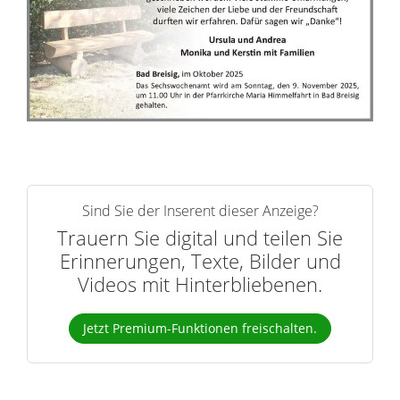
r
n
Sind Sie der Inserent dieser Anzeige?
Trauern Sie digital und teilen Sie
Erinnerungen, Texte, Bilder und
Videos mit Hinterbliebenen.
Jetzt Premium-Funktionen freischalten.