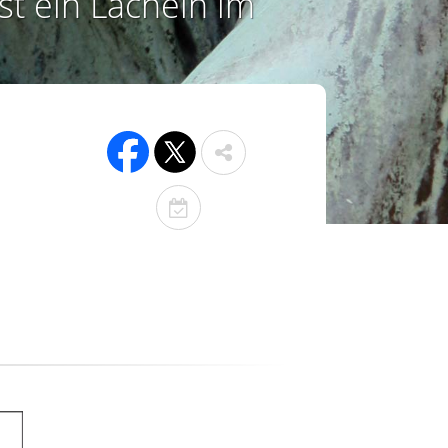
st ein Lächeln im
T
o
d
e
s
t
a
g
e
r
i