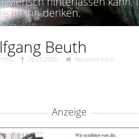
n Mensch hinterlassen kann, i
ie an ihn denken.
lfgang Beuth
.1956
28.05.2026
Neuwied-Irlich
Anzeige