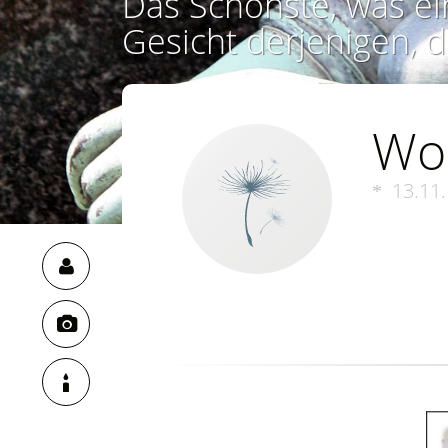
Das Schönste, was ei
Gesicht derjenigen, d
Wo
13.11