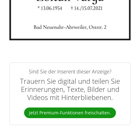
e
r
n
Sind Sie der Inserent dieser Anzeige?
Trauern Sie digital und teilen Sie
Erinnerungen, Texte, Bilder und
Videos mit Hinterbliebenen.
Jetzt Premium-Funktionen freischalten.